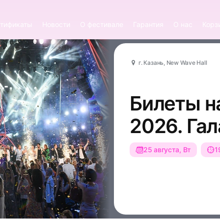
тификаты
Новости
О фестивале
Гарантия
О нас
Корз
г. Казань, New Wave Hall
Билеты н
2026. Га
25 августа, Вт
1